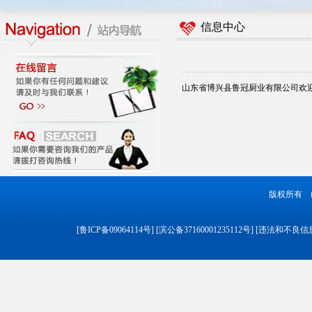
信息中心
山东省博兴县鲁冠厨业有限公司欢
版权所有 
[
鲁ICP备09064114号
] [
滨公备37160001235112号
] [
违法和不良信